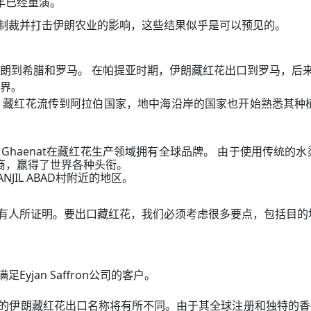
6年已经重演。
制裁并打击伊朗农业的影响，这些结果似乎是可以预见的。
伊朗到希腊和罗马。 在帕提亚时期，伊朗藏红花出口到罗马，后
世界。
藏红花流传到阿拉伯国家，地中海沿岸的国家也开始熟悉其种植方
haenat在藏红花生产领域拥有全球品牌。 由于使用传统的水
生产商，赢得了世界各种头衔。
IL ABAD村附近的地区。
有人所证明。要出口藏红花，我们必须考虑很多要点，包括目的
jan Saffron公司的客户。
伊朗藏红花出口名称将有所不同。由于其全球注册和独特的香气，有