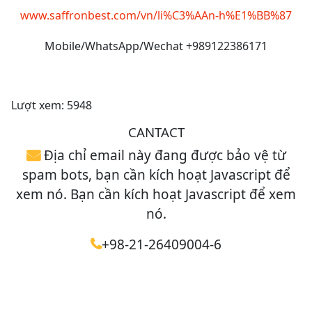
www.saffronbest.com/vn/li%C3%AAn-h%E1%BB%87
Mobile/WhatsApp/Wechat +989122386171
Banner được lưu thành công.
Lượt xem: 5948
CANTACT
Địa chỉ email này đang được bảo vệ từ
spam bots, bạn cần kích hoạt Javascript để
xem nó. Bạn cần kích hoạt Javascript để xem
nó.
+98-21-26409004-6
+98-21-42605381
Telegram and WhatsApp contact number :